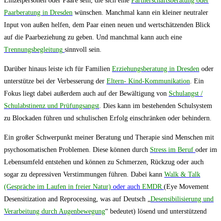
Einzelpersonen oder Paare sein, die sich eine
Partnerschaftsberatung oder
Paarberatung in Dresden
wünschen. Manchmal kann ein kleiner neutraler
Input von außen helfen, dem Paar einen neuen und wertschätzenden Blick
auf die Paarbeziehung zu geben. Und manchmal kann auch eine
Trennungsbegleitung
sinnvoll sein.
Darüber hinaus leiste ich für Familien
Erziehungsberatung in Dresden
oder
unterstütze bei der Verbesserung der
Eltern- Kind-Kommunikation
. Ein
Fokus liegt dabei außerdem auch auf der Bewältigung von
Schulangst /
Schulabstinenz und Prüfungsangst
. Dies kann im bestehenden Schulsystem
zu Blockaden führen und schulischen Erfolg einschränken oder behindern.
Ein großer Schwerpunkt meiner Beratung und Therapie sind Menschen mit
psychosomatischen Problemen. Diese können durch
Stress im Beruf
oder im
Lebensumfeld entstehen und können zu Schmerzen, Rückzug oder auch
sogar zu depressiven Verstimmungen führen. Dabei kann
Walk & Talk
(Gespräche im Laufen in freier Natur)
oder auch
EMDR
(Eye Movement
Desensitization and Reprocessing, was auf Deutsch „
Desensibilisierung und
Verarbeitung durch Augenbewegung
“ bedeutet) lösend und unterstützend